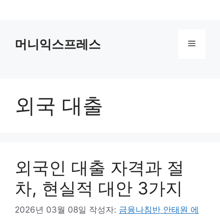
컨
텐
츠
머니익스프레스
로
메
건
너
뉴
뛰
기
외국 대출
외국인 대출 자격과 절
차, 현실적 대안 3가지
2026년 03월 08일
작성자:
금융나침반 안태원 에