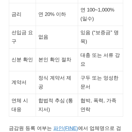
연 100~1,000%
금리
연 20% 이하
(일수)
선입금 요
있음 (“보증금” 명
없음
구
목)
대충 또는 서류 강
신분 확인
본인 확인 절차
요
정식 계약서 제
구두 또는 엉성한
계약서
공
문서
연체 시
합법적 추심 (통
협박, 폭력, 가족
대응
지서)
연락
금감원 등록 여부는
파인(FINE)
에서 업체명으로 검