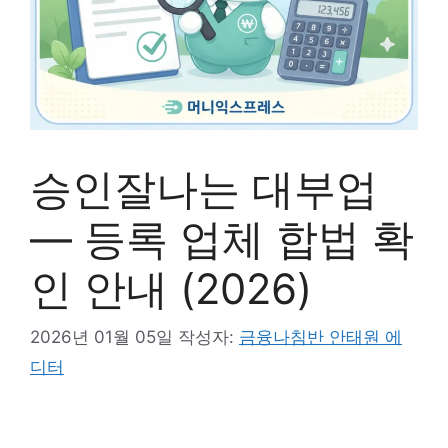
승인잘나는 대부업
— 등록 업체 합법 확
인 안내 (2026)
2026년 01월 05일
작성자:
금융나침반 안태원 에
디터