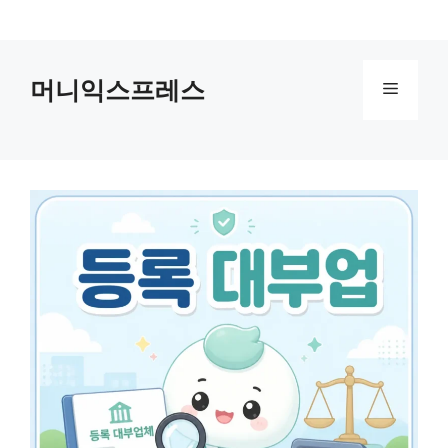
컨
텐
츠
머니익스프레스
로
메
건
너
뉴
뛰
기