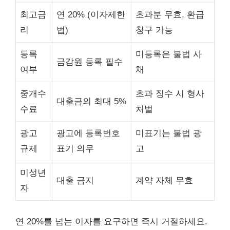
최고금
연 20% (이자제한
초과분 무효, 환급
리
법)
청구 가능
등록
미등록은 불법 사
금감원 등록 필수
여부
채
중개수
초과 징수 시 형사
대출금의 최대 5%
수료
처벌
광고
광고에 등록번호
미표기는 불법 광
규제
표기 의무
고
미성년
대출 금지
계약 자체 무효
자
연 20%를 넘는 이자를 요구하면 즉시 거절하세요.