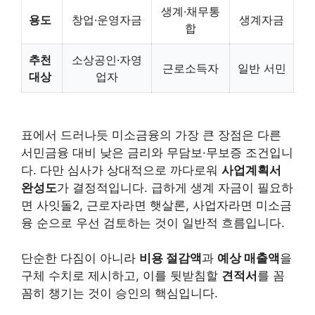
생계·채무통
용도
창업·운영자금
생계자금
합
추천
소상공인·자영
근로소득자
일반 서민
대상
업자
표에서 드러나듯 미소금융의 가장 큰 장점은 다른
서민금융 대비 낮은 금리와 무담보·무보증 조건입니
다. 다만 심사가 상대적으로 까다로워
사업계획서
완성도
가 결정적입니다. 급하게 생계 자금이 필요하
면 사잇돌2, 근로자라면 햇살론, 사업자라면 미소금
융 순으로 우선 검토하는 것이 일반적 흐름입니다.
단순한 다짐이 아니라
비용 절감액
과
예상 매출액
을
구체 수치로 제시하고, 이를 뒷받침할
견적서
를 꼼
꼼히 챙기는 것이 승인의 핵심입니다.