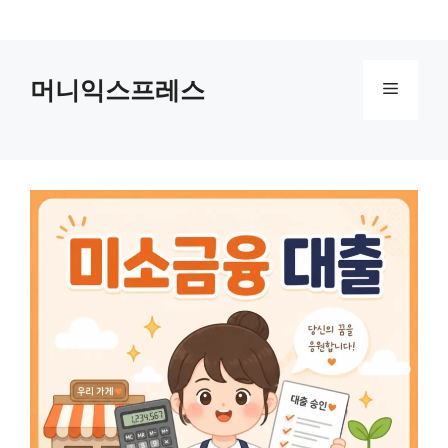
컨
텐
츠
머니익스프레스
로
메
건
너
뉴
뛰
기