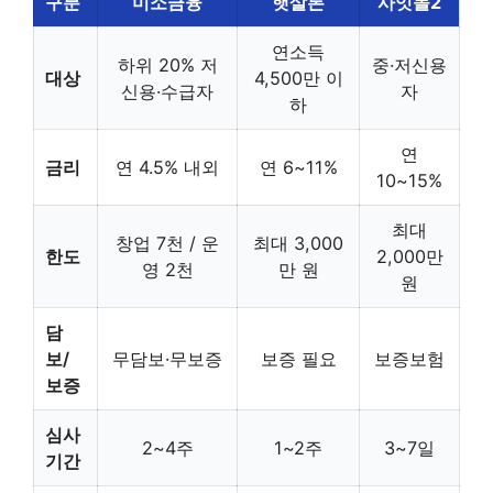
구분
미소금융
햇살론
사잇돌2
연소득
하위 20% 저
중·저신용
대상
4,500만 이
신용·수급자
자
하
연
금리
연 4.5% 내외
연 6~11%
10~15%
최대
창업 7천 / 운
최대 3,000
한도
2,000만
영 2천
만 원
원
담
보/
무담보·무보증
보증 필요
보증보험
보증
심사
2~4주
1~2주
3~7일
기간