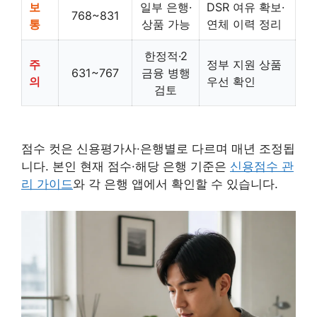
보
일부 은행·
DSR 여유 확보·
768~831
통
상품 가능
연체 이력 정리
한정적·2
주
정부 지원 상품
631~767
금융 병행
의
우선 확인
검토
점수 컷은 신용평가사·은행별로 다르며 매년 조정됩
니다. 본인 현재 점수·해당 은행 기준은
신용점수 관
리 가이드
와 각 은행 앱에서 확인할 수 있습니다.