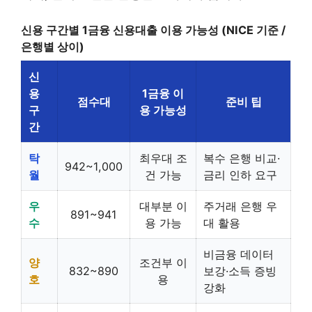
신용 구간별 1금융 신용대출 이용 가능성 (NICE 기준 /
은행별 상이)
신
용
1금융 이
점수대
준비 팁
구
용 가능성
간
탁
최우대 조
복수 은행 비교·
942~1,000
월
건 가능
금리 인하 요구
우
대부분 이
주거래 은행 우
891~941
수
용 가능
대 활용
비금융 데이터
양
조건부 이
832~890
보강·소득 증빙
호
용
강화