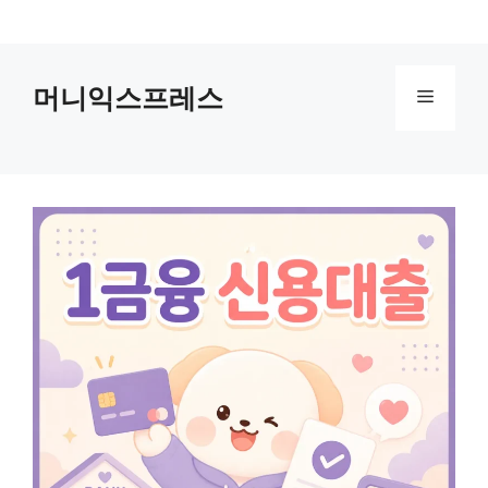
컨
텐
츠
머니익스프레스
로
메
건
너
뉴
뛰
기