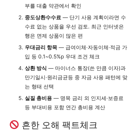
부를 대출 약관에서 확인
중도상환수수료
— 단기 사용 계획이라면 수
수료 없는 상품을 우선 검토. 최근 인터넷은
행은 면제 상품이 많은 편
우대금리 항목
— 급여이체·자동이체·적금 가
입 등 0.1~0.5%p 우대 조건 체크
상환 방식
— 마이너스 통장(쓴 만큼 이자)과
만기일시·원리금균등 중 자금 사용 패턴에 맞
는 형태 선택
실질 총비용
— 명목 금리 외 인지세·보증료
등 부대비용 포함 연간 총비용 계산
흔한 오해 팩트체크